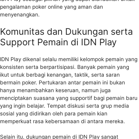
pengalaman poker online yang aman dan
menyenangkan.
Komunitas dan Dukungan serta
Support Pemain di IDN Play
IDN Play dikenal selalu memiliki kelompok pemain yang
konsisten serta berpartisipasi. Banyak pemain yang
ikut untuk berbagi kenangan, taktik, serta saran
bermain poker. Pertukaran antar pemain ini bukan
hanya menambahkan keseruan, namun juga
menciptakan suasana yang supportif bagi pemain baru
yang ingin belajar. Tempat diskusi serta grup media
sosial yang didirikan oleh para pemain kian
memperkuat rasa kebersamaan di antara mereka.
Selain itu, dukungan pemain di IDN Play sangat