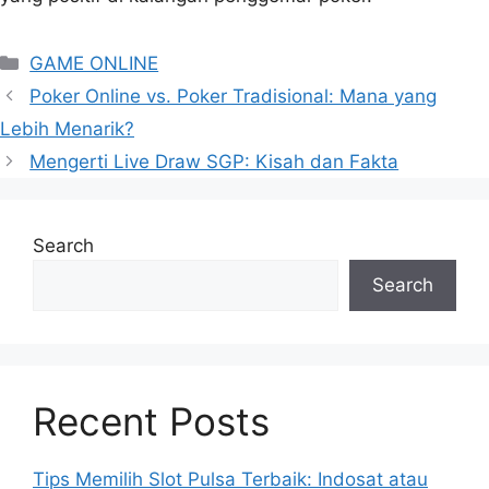
Categories
GAME ONLINE
Poker Online vs. Poker Tradisional: Mana yang
Lebih Menarik?
Mengerti Live Draw SGP: Kisah dan Fakta
Search
Search
Recent Posts
Tips Memilih Slot Pulsa Terbaik: Indosat atau