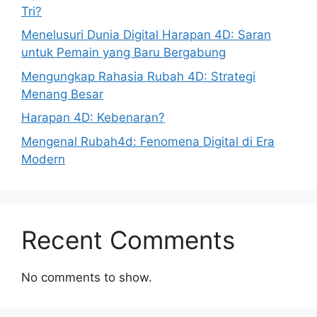
Tri?
Menelusuri Dunia Digital Harapan 4D: Saran
untuk Pemain yang Baru Bergabung
Mengungkap Rahasia Rubah 4D: Strategi
Menang Besar
Harapan 4D: Kebenaran?
Mengenal Rubah4d: Fenomena Digital di Era
Modern
Recent Comments
No comments to show.