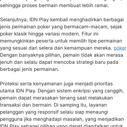
sehingga proses bermain membuat lebih ramai.
Selanjutnya, IDN Play kembali menghadirkan berbagai
jenis permainan poker yang bermacam-macam, sejak
poker klasik hingga variasi modern. Fitur ini
memungkinkan peserta untuk memilih tipe permainan
yang sesuai dari selera dan kemampuan mereka.
poker
Dengan banyaknya pilihan, pemain tidak akan merasa
jenuh dan selalu dapat mencoba strategi baru pada
berbagai jenis permainan.
Proteksi serta kenyamanan juga menjadi prioritas
utama IDN Play. Dengan sistem enkripsi yang canggih,
pemain dapat merasakan tenang saat melakukan
transaksi dan bermain. Di samping itu, layanan
pelanggan yang responsif selalu siap menaungi
pengguna jika menghadapi masalah, yang menjadikan
IDN Play sebagai pilihan yang dapat diandalkan untuk