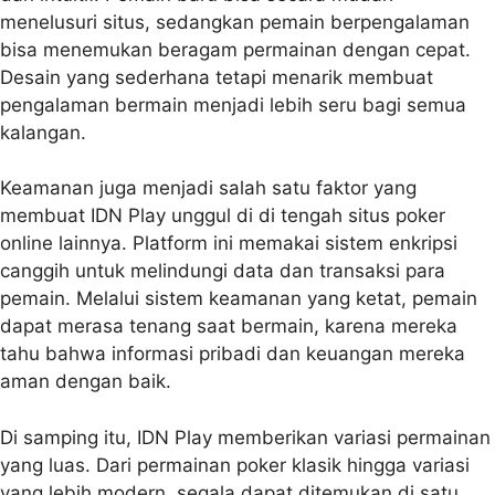
menelusuri situs, sedangkan pemain berpengalaman
bisa menemukan beragam permainan dengan cepat.
Desain yang sederhana tetapi menarik membuat
pengalaman bermain menjadi lebih seru bagi semua
kalangan.
Keamanan juga menjadi salah satu faktor yang
membuat IDN Play unggul di di tengah situs poker
online lainnya. Platform ini memakai sistem enkripsi
canggih untuk melindungi data dan transaksi para
pemain. Melalui sistem keamanan yang ketat, pemain
dapat merasa tenang saat bermain, karena mereka
tahu bahwa informasi pribadi dan keuangan mereka
aman dengan baik.
Di samping itu, IDN Play memberikan variasi permainan
yang luas. Dari permainan poker klasik hingga variasi
yang lebih modern, segala dapat ditemukan di satu