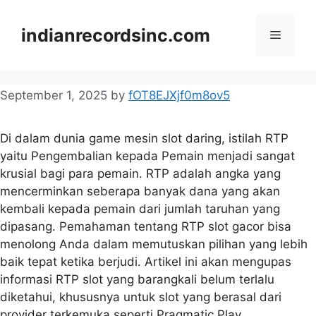
Skip
to
indianrecordsinc.com
Menu
content
September 1, 2025
by
fOT8EJXjf0m8ov5
Di dalam dunia game mesin slot daring, istilah RTP
yaitu Pengembalian kepada Pemain menjadi sangat
krusial bagi para pemain. RTP adalah angka yang
mencerminkan seberapa banyak dana yang akan
kembali kepada pemain dari jumlah taruhan yang
dipasang. Pemahaman tentang RTP slot gacor bisa
menolong Anda dalam memutuskan pilihan yang lebih
baik tepat ketika berjudi. Artikel ini akan mengupas
informasi RTP slot yang barangkali belum terlalu
diketahui, khususnya untuk slot yang berasal dari
provider terkemuka seperti Pragmatic Play.