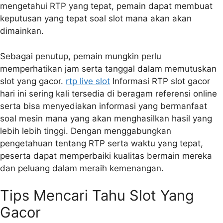
mengetahui RTP yang tepat, pemain dapat membuat
keputusan yang tepat soal slot mana akan akan
dimainkan.
Sebagai penutup, pemain mungkin perlu
memperhatikan jam serta tanggal dalam memutuskan
slot yang gacor.
rtp live slot
Informasi RTP slot gacor
hari ini sering kali tersedia di beragam referensi online
serta bisa menyediakan informasi yang bermanfaat
soal mesin mana yang akan menghasilkan hasil yang
lebih lebih tinggi. Dengan menggabungkan
pengetahuan tentang RTP serta waktu yang tepat,
peserta dapat memperbaiki kualitas bermain mereka
dan peluang dalam meraih kemenangan.
Tips Mencari Tahu Slot Yang
Gacor