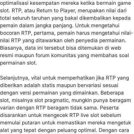
optimalisasi kesempatan mereka ketika bermain game
slot. RTP, atau Return to Player, merupakan nilai dari
total seluruh taruhan yang bakal dikembalikan kepada
pemain dalam jangka panjang. Untuk mengetahui
bocoran RTP, pertama, pemain harus mengetahui nilai-
nilai RTP yang ditawarkan oleh penyedia permainan.
Biasanya, data ini tersebut bisa ditemukan di web
resmi maupun forum komunitas yang membahas soal
permainan slot.
Selanjutnya, vital untuk memperhatikan jika RTP yang
diberikan adalah statis maupun bervariasi sesuai
dengan versi permainan yang dimainkan. Beberapa
slot, misalnya slot pragmatic, mungkin punya beragam
varian dengan RTP beragam tidak sama. Peserta
disarankan untuk mengecek RTP live slot sebelum
memulai putaran untuk memastikan mereka mengetuk
alat yang tepat dengan peluang optimal. Dengan cara