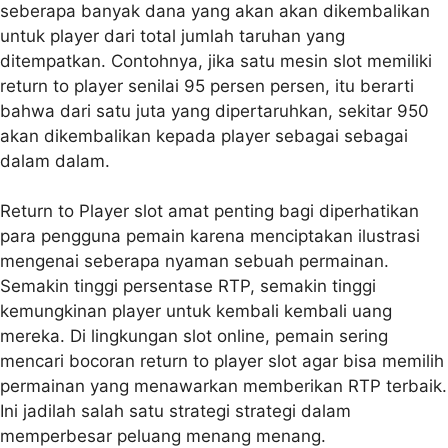
seberapa banyak dana yang akan akan dikembalikan
untuk player dari total jumlah taruhan yang
ditempatkan. Contohnya, jika satu mesin slot memiliki
return to player senilai 95 persen persen, itu berarti
bahwa dari satu juta yang dipertaruhkan, sekitar 950
akan dikembalikan kepada player sebagai sebagai
dalam dalam.
Return to Player slot amat penting bagi diperhatikan
para pengguna pemain karena menciptakan ilustrasi
mengenai seberapa nyaman sebuah permainan.
Semakin tinggi persentase RTP, semakin tinggi
kemungkinan player untuk kembali kembali uang
mereka. Di lingkungan slot online, pemain sering
mencari bocoran return to player slot agar bisa memilih
permainan yang menawarkan memberikan RTP terbaik.
Ini jadilah salah satu strategi strategi dalam
memperbesar peluang menang menang.