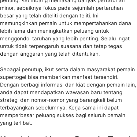
penting. Ketimbang memasang banyak pertaruhan
minor, sebaiknya fokus pada sejumlah pertaruhan
besar yang telah diteliti dengan teliti. Ini
memungkinkan pemain untuk mempertahankan dana
lebih lama dan meningkatkan peluang untuk
menggondol taruhan yang lebih penting. Selalu ingat
untuk tidak terpengaruh suasana dan tetap tegas
dengan anggaran yang telah ditentukan.
Sebagai penutup, ikut serta dalam masyarakat pemain
supertogel bisa memberikan manfaat tersendiri.
Dengan berbagi informasi dan kiat dengan pemain lain,
anda dapat mendapatkan wawasan baru tentang
strategi dan nomor-nomor yang barangkali belum
terbayangkan sebelumnya. Kerja sama ini dapat
memperbesar peluang sukses bagi seluruh pemain
yang terlibat.