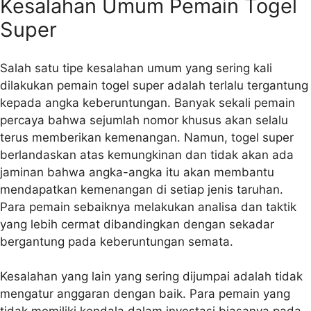
Kesalahan Umum Pemain Togel
Super
Salah satu tipe kesalahan umum yang sering kali
dilakukan pemain togel super adalah terlalu tergantung
kepada angka keberuntungan. Banyak sekali pemain
percaya bahwa sejumlah nomor khusus akan selalu
terus memberikan kemenangan. Namun, togel super
berlandaskan atas kemungkinan dan tidak akan ada
jaminan bahwa angka-angka itu akan membantu
mendapatkan kemenangan di setiap jenis taruhan.
Para pemain sebaiknya melakukan analisa dan taktik
yang lebih cermat dibandingkan dengan sekadar
bergantung pada keberuntungan semata.
Kesalahan yang lain yang sering dijumpai adalah tidak
mengatur anggaran dengan baik. Para pemain yang