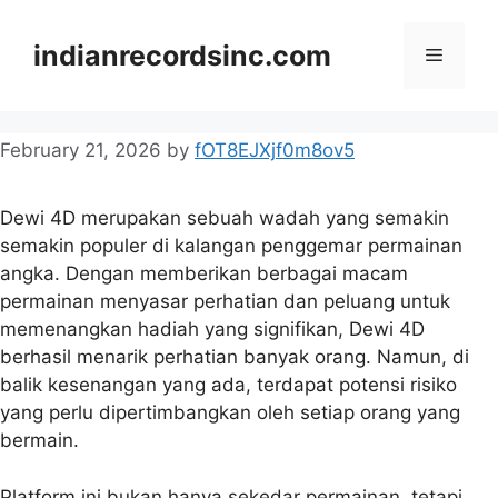
Skip
to
indianrecordsinc.com
Menu
content
February 21, 2026
by
fOT8EJXjf0m8ov5
Dewi 4D merupakan sebuah wadah yang semakin
semakin populer di kalangan penggemar permainan
angka. Dengan memberikan berbagai macam
permainan menyasar perhatian dan peluang untuk
memenangkan hadiah yang signifikan, Dewi 4D
berhasil menarik perhatian banyak orang. Namun, di
balik kesenangan yang ada, terdapat potensi risiko
yang perlu dipertimbangkan oleh setiap orang yang
bermain.
Platform ini bukan hanya sekedar permainan, tetapi