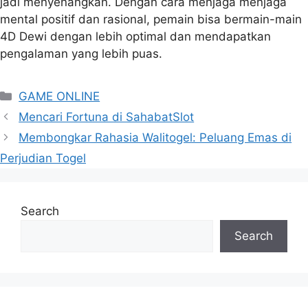
jadi menyenangkan. Dengan cara menjaga menjaga
mental positif dan rasional, pemain bisa bermain-main
4D Dewi dengan lebih optimal dan mendapatkan
pengalaman yang lebih puas.
Categories
GAME ONLINE
Mencari Fortuna di SahabatSlot
Membongkar Rahasia Walitogel: Peluang Emas di
Perjudian Togel
Search
Search