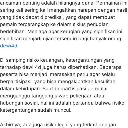
ancaman penting adalah hilangnya dana. Permainan ini
sering kali sering kali mengaitkan harapan dengan hasil
yang tidak dapat diprediksi, yang dapat membuat
pemain terperangkap ke dalam siklus perjudian
berlebihan. Menjaga agar kerugian yang signifikan ini
signifikan menjadi ujian tersendiri bagi banyak orang.
dewi4d
Di samping risiko keuangan, ketergantungan yang
terhadap dewi 4d juga harus diperhatikan. Beberapa
peserta bisa menjadi merasakan perlu agar selalu
berpartisipasi, yang bisa mengakibatkan kesulitan
dalam kehidupan. Saat berpartisipasi bermulai
mengganggu tanggung jawab pekerjaan atau
hubungan sosial, hal ini adalah pertanda bahwa risiko
ketergantungan sudah muncul.
Akhirnya, ada juga risiko legal yang terkait dengan