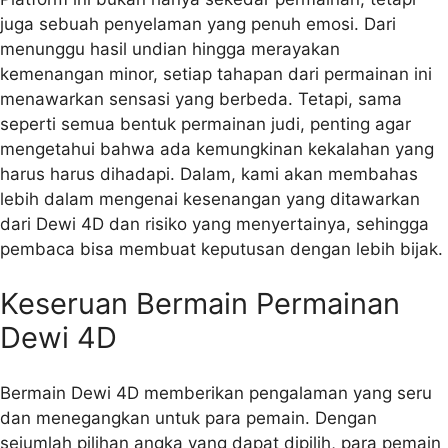
juga sebuah penyelaman yang penuh emosi. Dari
menunggu hasil undian hingga merayakan
kemenangan minor, setiap tahapan dari permainan ini
menawarkan sensasi yang berbeda. Tetapi, sama
seperti semua bentuk permainan judi, penting agar
mengetahui bahwa ada kemungkinan kekalahan yang
harus harus dihadapi. Dalam, kami akan membahas
lebih dalam mengenai kesenangan yang ditawarkan
dari Dewi 4D dan risiko yang menyertainya, sehingga
pembaca bisa membuat keputusan dengan lebih bijak.
Keseruan Bermain Permainan
Dewi 4D
Bermain Dewi 4D memberikan pengalaman yang seru
dan menegangkan untuk para pemain. Dengan
sejumlah pilihan angka yang dapat dipilih, para pemain