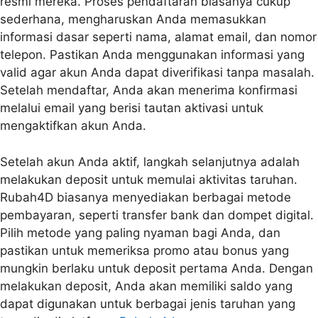
resmi mereka. Proses pendaftaran biasanya cukup
sederhana, mengharuskan Anda memasukkan
informasi dasar seperti nama, alamat email, dan nomor
telepon. Pastikan Anda menggunakan informasi yang
valid agar akun Anda dapat diverifikasi tanpa masalah.
Setelah mendaftar, Anda akan menerima konfirmasi
melalui email yang berisi tautan aktivasi untuk
mengaktifkan akun Anda.
Setelah akun Anda aktif, langkah selanjutnya adalah
melakukan deposit untuk memulai aktivitas taruhan.
Rubah4D biasanya menyediakan berbagai metode
pembayaran, seperti transfer bank dan dompet digital.
Pilih metode yang paling nyaman bagi Anda, dan
pastikan untuk memeriksa promo atau bonus yang
mungkin berlaku untuk deposit pertama Anda. Dengan
melakukan deposit, Anda akan memiliki saldo yang
dapat digunakan untuk berbagai jenis taruhan yang