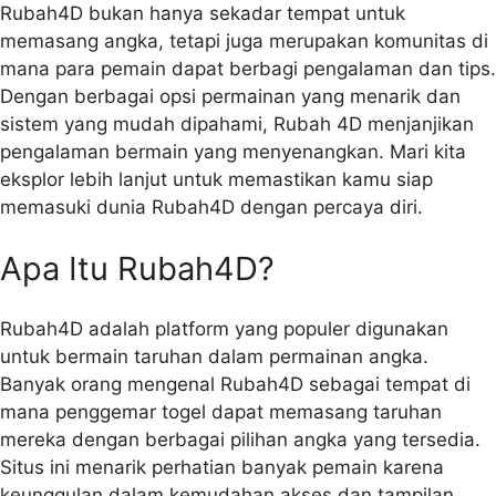
Rubah4D bukan hanya sekadar tempat untuk
memasang angka, tetapi juga merupakan komunitas di
mana para pemain dapat berbagi pengalaman dan tips.
Dengan berbagai opsi permainan yang menarik dan
sistem yang mudah dipahami, Rubah 4D menjanjikan
pengalaman bermain yang menyenangkan. Mari kita
eksplor lebih lanjut untuk memastikan kamu siap
memasuki dunia Rubah4D dengan percaya diri.
Apa Itu Rubah4D?
Rubah4D adalah platform yang populer digunakan
untuk bermain taruhan dalam permainan angka.
Banyak orang mengenal Rubah4D sebagai tempat di
mana penggemar togel dapat memasang taruhan
mereka dengan berbagai pilihan angka yang tersedia.
Situs ini menarik perhatian banyak pemain karena
keunggulan dalam kemudahan akses dan tampilan