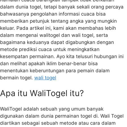
dalam dunia togel, tetapi banyak sekali orang percaya
bahwasanya pengolahan informasi cuaca bisa
memberikan petunjuk tentang angka yang mungkin
keluar. Pada artikel ini, kami akan membahas lebih
dalam mengenai walitogel dan wali togel, serta
bagaimana keduanya dapat digabungkan dengan
metode prediksi cuaca untuk meningkatkan
kesempatan permainan. Ayo kita telusuri hubungan ini
dan melihat apakah iklim benar-benar bisa
menentukan keberuntungan para pemain dalam
bermain togel.
wali togel
Apa itu WaliTogel itu?
WaliTogel adalah sebuah yang umum banyak
digunakan dalam dunia permainan togel di. Wali Togel
diartikan sebagai sebuah metode atau cara dalam