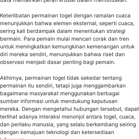
Keterlibatan permainan togel dengan ramalan cuaca
menunjukkan bahwa elemen eksternal, seperti cuaca,
sering kali berdampak dalam menentukan strategi
bermain. Para pemain mulai mencari corak dan tren
untuk meningkatkan kemungkinan kemenangan untuk
diri mereka sendiri, menunjukkan bahwa riset dan
observasi menjadi dasar penting bagi pemain.
Akhirnya, permainan togel tidak sekedar tentang
permainan itu sendiri, tetapi juga menggambarkan
bagaimana masyarakat menggunakan berbagai
sumber informasi untuk mendukung keputusan
mereka. Dengan mengetahui hubungan tersebut, dapat
terlihat adanya interaksi menonjol antara togel, cuaca,
dan perilaku manusia, yang selalu berkembang seiring
dengan kemajuan teknologi dan ketersediaan