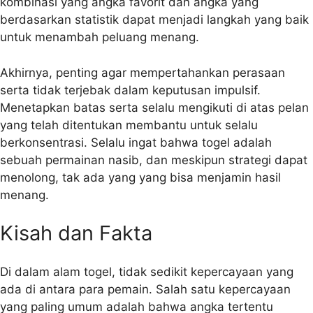
kombinasi yang angka favorit dan angka yang
berdasarkan statistik dapat menjadi langkah yang baik
untuk menambah peluang menang.
Akhirnya, penting agar mempertahankan perasaan
serta tidak terjebak dalam keputusan impulsif.
Menetapkan batas serta selalu mengikuti di atas pelan
yang telah ditentukan membantu untuk selalu
berkonsentrasi. Selalu ingat bahwa togel adalah
sebuah permainan nasib, dan meskipun strategi dapat
menolong, tak ada yang yang bisa menjamin hasil
menang.
Kisah dan Fakta
Di dalam alam togel, tidak sedikit kepercayaan yang
ada di antara para pemain. Salah satu kepercayaan
yang paling umum adalah bahwa angka tertentu