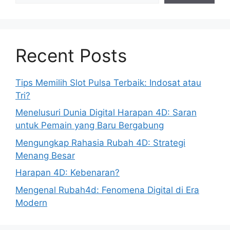
Recent Posts
Tips Memilih Slot Pulsa Terbaik: Indosat atau
Tri?
Menelusuri Dunia Digital Harapan 4D: Saran
untuk Pemain yang Baru Bergabung
Mengungkap Rahasia Rubah 4D: Strategi
Menang Besar
Harapan 4D: Kebenaran?
Mengenal Rubah4d: Fenomena Digital di Era
Modern