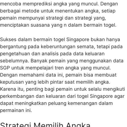
mencoba memprediksi angka yang muncul. Dengan
berbagai metode untuk menentukan angka, setiap
pemain mempunyai strategi dan strategi yang,
menciptakan suasana yang n dalam bermain togel.
Sukses dalam bermain togel Singapore bukan hanya
bergantung pada keberuntungan semata, tetapi pada
pengetahuan dan analisis pada data keluaran
sebelumnya. Banyak pemain yang menggunakan data
SGP untuk mempelajari tren angka yang muncul.
Dengan memahami data ini, pemain bisa membuat
keputusan yang lebih pintar saat memilih angka.
Karena itu, penting bagi pemain untuk selalu mengikuti
perkembangan dan keluaran dari togel Singapore agar
dapat meningkatkan peluang kemenangan dalam
permainan ini.
Strategi Memilih Angka