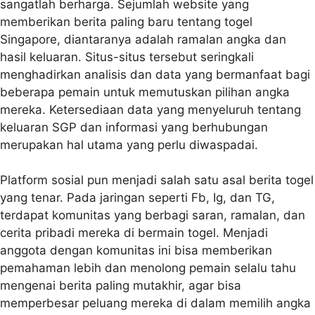
sangatlah berharga. Sejumlah website yang
memberikan berita paling baru tentang togel
Singapore, diantaranya adalah ramalan angka dan
hasil keluaran. Situs-situs tersebut seringkali
menghadirkan analisis dan data yang bermanfaat bagi
beberapa pemain untuk memutuskan pilihan angka
mereka. Ketersediaan data yang menyeluruh tentang
keluaran SGP dan informasi yang berhubungan
merupakan hal utama yang perlu diwaspadai.
Platform sosial pun menjadi salah satu asal berita togel
yang tenar. Pada jaringan seperti Fb, Ig, dan TG,
terdapat komunitas yang berbagi saran, ramalan, dan
cerita pribadi mereka di bermain togel. Menjadi
anggota dengan komunitas ini bisa memberikan
pemahaman lebih dan menolong pemain selalu tahu
mengenai berita paling mutakhir, agar bisa
memperbesar peluang mereka di dalam memilih angka