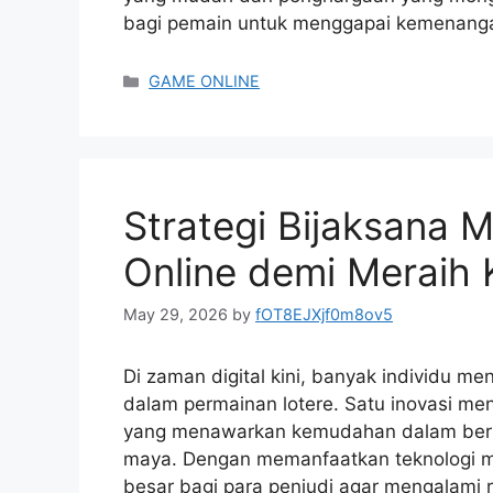
bagi pemain untuk menggapai kemenang
Categories
GAME ONLINE
Strategi Bijaksana 
Online demi Meraih
May 29, 2026
by
fOT8EJXjf0m8ov5
Di zaman digital kini, banyak individu m
dalam permainan lotere. Satu inovasi men
yang menawarkan kemudahan dalam berma
maya. Dengan memanfaatkan teknologi m
besar bagi para penjudi agar mengalami