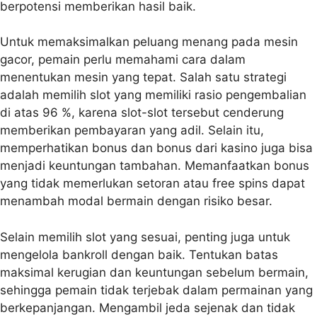
berpotensi memberikan hasil baik.
Untuk memaksimalkan peluang menang pada mesin
gacor, pemain perlu memahami cara dalam
menentukan mesin yang tepat. Salah satu strategi
adalah memilih slot yang memiliki rasio pengembalian
di atas 96 %, karena slot-slot tersebut cenderung
memberikan pembayaran yang adil. Selain itu,
memperhatikan bonus dan bonus dari kasino juga bisa
menjadi keuntungan tambahan. Memanfaatkan bonus
yang tidak memerlukan setoran atau free spins dapat
menambah modal bermain dengan risiko besar.
Selain memilih slot yang sesuai, penting juga untuk
mengelola bankroll dengan baik. Tentukan batas
maksimal kerugian dan keuntungan sebelum bermain,
sehingga pemain tidak terjebak dalam permainan yang
berkepanjangan. Mengambil jeda sejenak dan tidak