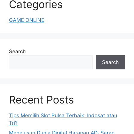
Categories
GAME ONLINE
Search
Search
Recent Posts
Tips Memilih Slot Pulsa Terbaik: Indosat atau
Tri?
Menelusuri Dunia Digital Harapan 4D: Saran