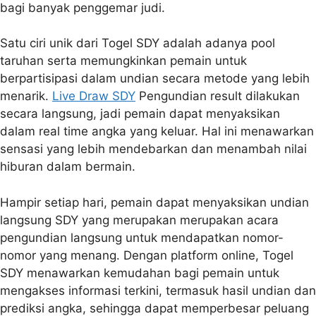
bagi banyak penggemar judi.
Satu ciri unik dari Togel SDY adalah adanya pool
taruhan serta memungkinkan pemain untuk
berpartisipasi dalam undian secara metode yang lebih
menarik.
Live Draw SDY
Pengundian result dilakukan
secara langsung, jadi pemain dapat menyaksikan
dalam real time angka yang keluar. Hal ini menawarkan
sensasi yang lebih mendebarkan dan menambah nilai
hiburan dalam bermain.
Hampir setiap hari, pemain dapat menyaksikan undian
langsung SDY yang merupakan merupakan acara
pengundian langsung untuk mendapatkan nomor-
nomor yang menang. Dengan platform online, Togel
SDY menawarkan kemudahan bagi pemain untuk
mengakses informasi terkini, termasuk hasil undian dan
prediksi angka, sehingga dapat memperbesar peluang