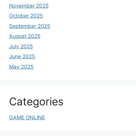
November 2025
October 2025
September 2025
August 2025
July 2025
June 2025
May 2025
Categories
GAME ONLINE