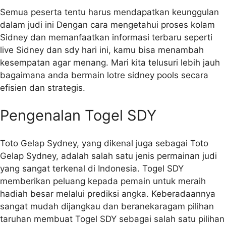
Semua peserta tentu harus mendapatkan keunggulan
dalam judi ini Dengan cara mengetahui proses kolam
Sidney dan memanfaatkan informasi terbaru seperti
live Sidney dan sdy hari ini, kamu bisa menambah
kesempatan agar menang. Mari kita telusuri lebih jauh
bagaimana anda bermain lotre sidney pools secara
efisien dan strategis.
Pengenalan Togel SDY
Toto Gelap Sydney, yang dikenal juga sebagai Toto
Gelap Sydney, adalah salah satu jenis permainan judi
yang sangat terkenal di Indonesia. Togel SDY
memberikan peluang kepada pemain untuk meraih
hadiah besar melalui prediksi angka. Keberadaannya
sangat mudah dijangkau dan beranekaragam pilihan
taruhan membuat Togel SDY sebagai salah satu pilihan