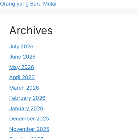
Orang yang Baru Mulai
Archives
July 2026
June 2026
May 2026
April 2026
March 2026
February 2026
January 2026
December 2025
November 2025