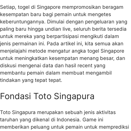
Setiap, togel di Singapore mempromosikan beragam
kesempatan baru bagi pemain untuk mengetes
keberuntungannya. Dimulai dengan pengeluaran yang
paling baru hingga undian live, seluruh berita tersedia
untuk mereka yang berpartisipasi mengikuti dalam
jenis permainan ini. Pada artikel ini, kita semua akan
menjelajahi metode mengatur angka togel Singapore
untuk meningkatkan kesempatan menang besar, dan
diskusi mengenai data dan hasil recent yang
membantu pemain dalam membuat mengambil
tindakan yang tepat tepat.
Fondasi Toto Singapura
Toto Singapura merupakan sebuah jenis aktivitas
taruhan yang dikenal di Indonesia. Game ini
memberikan peluang untuk pemain untuk memprediksi