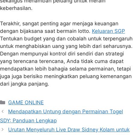
sekaligus menambah peluang untuk meraih
keberhasilan.
Terakhir, sangat penting agar menjaga keuangan
dengan bijaksana saat bermain lotto.
Keluaran SGP
Tentukan budget yang dan cobalah untuk terpengaruh
untuk menghabiskan uang yang lebih dari seharusnya.
Dengan mempunyai kontrol diri sendiri dan strategi
yang terencana terencana, Anda tidak cuma dapat
mendapatkan lebih bahagia selama permainan, tetapi
juga juga berisiko meningkatkan peluang kemenangan
dari jangka panjang.
Categories
GAME ONLINE
Mendapatkan Untung dengan Permainan Togel
SDY: Panduan Lengkap
Urutan Menyeluruh Live Draw Sidney Kolam untuk