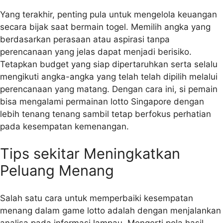
Yang terakhir, penting pula untuk mengelola keuangan
secara bijak saat bermain togel. Memilih angka yang
berdasarkan perasaan atau aspirasi tanpa
perencanaan yang jelas dapat menjadi berisiko.
Tetapkan budget yang siap dipertaruhkan serta selalu
mengikuti angka-angka yang telah telah dipilih melalui
perencanaan yang matang. Dengan cara ini, si pemain
bisa mengalami permainan lotto Singapore dengan
lebih tenang tenang sambil tetap berfokus perhatian
pada kesempatan kemenangan.
Tips sekitar Meningkatkan
Peluang Menang
Salah satu cara untuk memperbaiki kesempatan
menang dalam game lotto adalah dengan menjalankan
analisa pada informasi lampau. Mengerti pola hasil