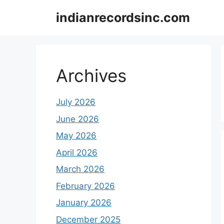
Skip
indianrecordsinc.com
to
content
Archives
July 2026
June 2026
May 2026
April 2026
March 2026
February 2026
January 2026
December 2025