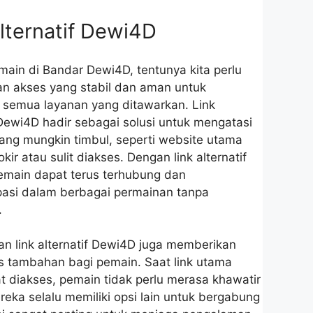
lternatif Dewi4D
main di Bandar Dewi4D, tentunya kita perlu
n akses yang stabil dan aman untuk
 semua layanan yang ditawarkan. Link
 Dewi4D hadir sebagai solusi untuk mengatasi
ang mungkin timbul, seperti website utama
okir atau sulit diakses. Dengan link alternatif
pemain dapat terus terhubung dan
ipasi dalam berbagai permainan tanpa
.
n link alternatif Dewi4D juga memberikan
tas tambahan bagi pemain. Saat link utama
t diakses, pemain tidak perlu merasa khawatir
eka selalu memiliki opsi lain untuk bergabung