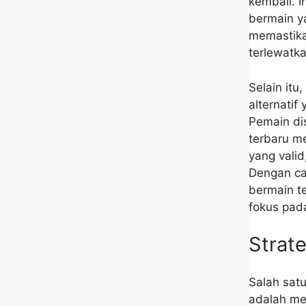
kembali. 
bermain y
memastika
terlewatka
Selain itu
alternatif
Pemain di
terbaru me
yang valid
Dengan ca
bermain t
fokus pad
Strat
Salah satu
adalah me