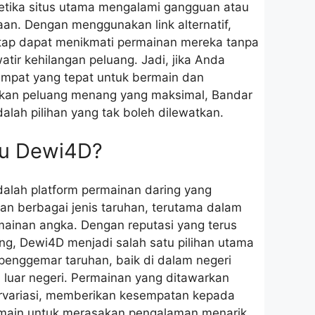
etika situs utama mengalami gangguan atau
aan. Dengan menggunakan link alternatif,
tap dapat menikmati permainan mereka tanpa
atir kehilangan peluang. Jadi, jika Anda
empat yang tepat untuk bermain dan
an peluang menang yang maksimal, Bandar
lah pilihan yang tak boleh dilewatkan.
tu Dewi4D?
alah platform permainan daring yang
n berbagai jenis taruhan, terutama dalam
mainan angka. Dengan reputasi yang terus
g, Dewi4D menjadi salah satu pilihan utama
 penggemar taruhan, baik di dalam negeri
 luar negeri. Permainan yang ditawarkan
rvariasi, memberikan kesempatan kepada
ain untuk merasakan pengalaman menarik