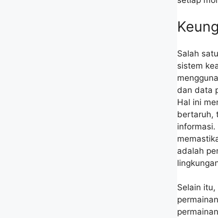
Keung
Salah sat
sistem ke
menggunaka
dan data 
Hal ini m
bertaruh,
informasi.
memastik
adalah pe
lingkunga
Selain it
permainan
permainan 