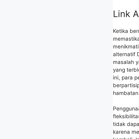
Link A
Ketika ber
memastika
menikmati
alternatif
masalah y
yang terbl
ini, para 
berpartis
hambatan
Penggunaa
fleksibili
tidak dapa
karena mer