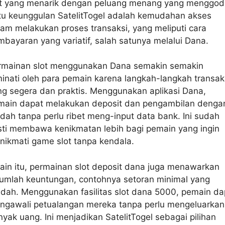
ot yang menarik dengan peluang menang yang menggod
tu keunggulan SatelitTogel adalah kemudahan akses
lam melakukan proses transaksi, yang meliputi cara
mbayaran yang variatif, salah satunya melalui Dana.
rmainan slot menggunakan Dana semakin semakin
minati oleh para pemain karena langkah-langkah transak
ng segera dan praktis. Menggunakan aplikasi Dana,
main dapat melakukan deposit dan pengambilan denga
dah tanpa perlu ribet meng-input data bank. Ini sudah
sti membawa kenikmatan lebih bagi pemain yang ingin
nikmati game slot tanpa kendala.
lain itu, permainan slot deposit dana juga menawarkan
jumlah keuntungan, contohnya setoran minimal yang
ndah. Menggunakan fasilitas slot dana 5000, pemain da
ngawali petualangan mereka tanpa perlu mengeluarkan
yak uang. Ini menjadikan SatelitTogel sebagai pilihan