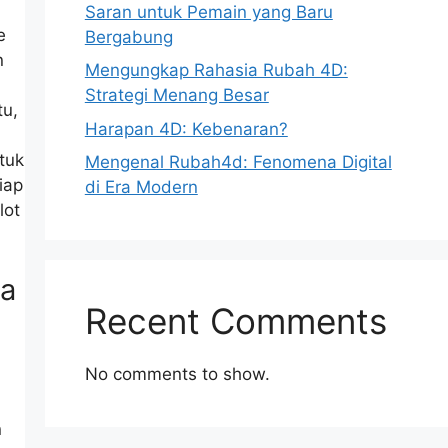
Saran untuk Pemain yang Baru
e
Bergabung
n
Mengungkap Rahasia Rubah 4D:
Strategi Menang Besar
tu,
Harapan 4D: Kebenaran?
tuk
Mengenal Rubah4d: Fenomena Digital
iap
di Era Modern
lot
ia
Recent Comments
No comments to show.
n