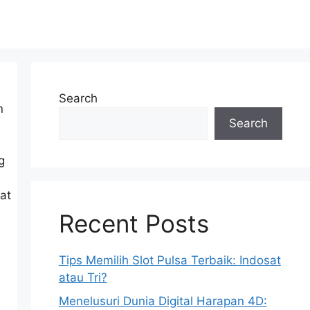
Search
n
Search
g
m
at
Recent Posts
Tips Memilih Slot Pulsa Terbaik: Indosat
atau Tri?
Menelusuri Dunia Digital Harapan 4D: