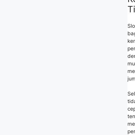
T
Sl
ba
ke
pe
de
mul
me
ju
Sel
ti
ce
te
me
pe