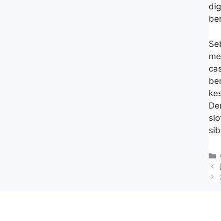
di
be
Se
me
ca
be
ke
De
slo
sib