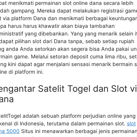
pat menikmati permainan slot online dana secara lebih
dah gampang. Mereka dapat melakukan registrasi gam
ot via platform Dana dan menikmati berbagai keuntunga
npa harus harus khawatir akan biaya tambahan
inistratif yang dibebankan. Yang yang menarik selain i
dapat pilihan slot dari Dana tanpa, sebab setiap rupiah
ng anda Anda setorkan akan segera bisa Anda pakai un
main game. Melalui setoran deposit cuma lima ribu, set
ng kini dapat agar menjalani sensasi menarik bermain s
ine di platform ini.
engantar Satelit Togel dan Slot v
ana
elitTogel adalah sebuah platform perjudian online yang
rkenal di Indonesia, terutama dalam permainan slot.
slot
na 5000
Situs ini menawarkan berbagai jenis permaina