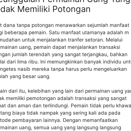
idak Memiliki Potongan
ot dana tanpa potongan menawarkan sejumlah manfaat
gi beberapa pemain. Satu manfaat utamanya adalah m
mudahan untuk menjalankan tranfer setoran. Melalui
rmainan uang, pemain dapat menjalankan transaksi
ngan jumlah terendah yang sangat terjangkau, bahkan
ai dari lima ribu. Ini memungkinkan banyak individu un
ngetes nasib mereka tanpa harus perlu mengeluarkan
mlah yang besar uang.
ain dari itu, kelebihan yang lain dari permainan uang y
dak memiliki pemotongan adalah transaksi yang sangat
pat dan aman dan terlindungi. Pemain tidak perlu khawa
ntang biaya tidak nampak yang sering kali ada pada
tode pembayaran lainnya. Dengan memanfaatkan
rmainan uang, semua uang yang langsung langsung