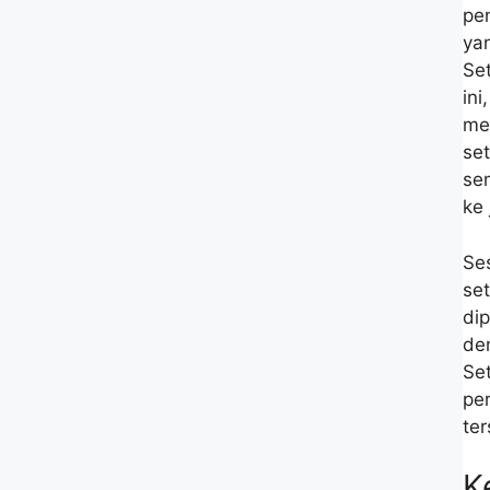
pe
ya
Set
ini
me
se
se
ke
Se
set
di
dem
Se
pe
ter
K