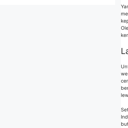
Ya
me
ke
Ol
ke
L
Un
we
ce
be
le
Se
Ind
bu