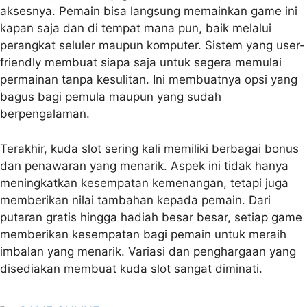
aksesnya. Pemain bisa langsung memainkan game ini
kapan saja dan di tempat mana pun, baik melalui
perangkat seluler maupun komputer. Sistem yang user-
friendly membuat siapa saja untuk segera memulai
permainan tanpa kesulitan. Ini membuatnya opsi yang
bagus bagi pemula maupun yang sudah
berpengalaman.
Terakhir, kuda slot sering kali memiliki berbagai bonus
dan penawaran yang menarik. Aspek ini tidak hanya
meningkatkan kesempatan kemenangan, tetapi juga
memberikan nilai tambahan kepada pemain. Dari
putaran gratis hingga hadiah besar besar, setiap game
memberikan kesempatan bagi pemain untuk meraih
imbalan yang menarik. Variasi dan penghargaan yang
disediakan membuat kuda slot sangat diminati.