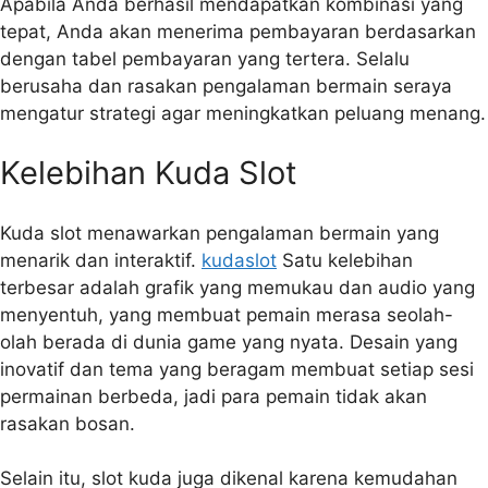
Apabila Anda berhasil mendapatkan kombinasi yang
tepat, Anda akan menerima pembayaran berdasarkan
dengan tabel pembayaran yang tertera. Selalu
berusaha dan rasakan pengalaman bermain seraya
mengatur strategi agar meningkatkan peluang menang.
Kelebihan Kuda Slot
Kuda slot menawarkan pengalaman bermain yang
menarik dan interaktif.
kudaslot
Satu kelebihan
terbesar adalah grafik yang memukau dan audio yang
menyentuh, yang membuat pemain merasa seolah-
olah berada di dunia game yang nyata. Desain yang
inovatif dan tema yang beragam membuat setiap sesi
permainan berbeda, jadi para pemain tidak akan
rasakan bosan.
Selain itu, slot kuda juga dikenal karena kemudahan