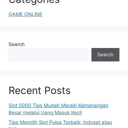
GAME ONLINE
Search
Search
Recent Posts
Slot 5000 Tips Mudah Meraih Kemenangan
Besar melalui Uang Masuk Kecil
Tips Memilih Slot Pulsa Terbaik: Indosat atau