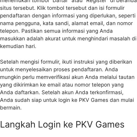
menemukan tombol "Daftar" atau "Register" di beranda
situs tersebut. Klik tombol tersebut dan isi formulir
pendaftaran dengan informasi yang diperlukan, seperti
nama pengguna, kata sandi, alamat email, dan nomor
telepon. Pastikan semua informasi yang Anda
masukkan adalah akurat untuk menghindari masalah di
kemudian hari.
Setelah mengisi formulir, ikuti instruksi yang diberikan
untuk menyelesaikan proses pendaftaran. Anda
mungkin perlu memverifikasi akun Anda melalui tautan
yang dikirimkan ke email atau nomor telepon yang
Anda daftarkan. Setelah akun Anda terkonfirmasi,
Anda sudah siap untuk login ke PKV Games dan mulai
bermain.
Langkah Login ke PKV Games