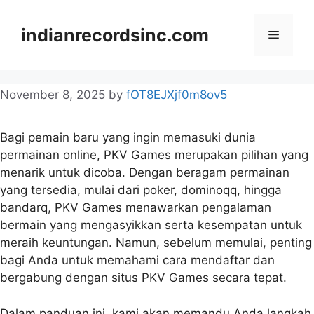
Skip
to
indianrecordsinc.com
Menu
content
November 8, 2025
by
fOT8EJXjf0m8ov5
Bagi pemain baru yang ingin memasuki dunia
permainan online, PKV Games merupakan pilihan yang
menarik untuk dicoba. Dengan beragam permainan
yang tersedia, mulai dari poker, dominoqq, hingga
bandarq, PKV Games menawarkan pengalaman
bermain yang mengasyikkan serta kesempatan untuk
meraih keuntungan. Namun, sebelum memulai, penting
bagi Anda untuk memahami cara mendaftar dan
bergabung dengan situs PKV Games secara tepat.
Dalam panduan ini, kami akan memandu Anda langkah