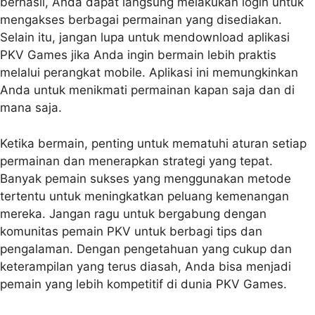
berhasil, Anda dapat langsung melakukan login untuk
mengakses berbagai permainan yang disediakan.
Selain itu, jangan lupa untuk mendownload aplikasi
PKV Games jika Anda ingin bermain lebih praktis
melalui perangkat mobile. Aplikasi ini memungkinkan
Anda untuk menikmati permainan kapan saja dan di
mana saja.
Ketika bermain, penting untuk mematuhi aturan setiap
permainan dan menerapkan strategi yang tepat.
Banyak pemain sukses yang menggunakan metode
tertentu untuk meningkatkan peluang kemenangan
mereka. Jangan ragu untuk bergabung dengan
komunitas pemain PKV untuk berbagi tips dan
pengalaman. Dengan pengetahuan yang cukup dan
keterampilan yang terus diasah, Anda bisa menjadi
pemain yang lebih kompetitif di dunia PKV Games.