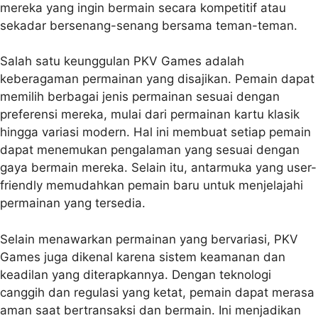
mereka yang ingin bermain secara kompetitif atau
sekadar bersenang-senang bersama teman-teman.
Salah satu keunggulan PKV Games adalah
keberagaman permainan yang disajikan. Pemain dapat
memilih berbagai jenis permainan sesuai dengan
preferensi mereka, mulai dari permainan kartu klasik
hingga variasi modern. Hal ini membuat setiap pemain
dapat menemukan pengalaman yang sesuai dengan
gaya bermain mereka. Selain itu, antarmuka yang user-
friendly memudahkan pemain baru untuk menjelajahi
permainan yang tersedia.
Selain menawarkan permainan yang bervariasi, PKV
Games juga dikenal karena sistem keamanan dan
keadilan yang diterapkannya. Dengan teknologi
canggih dan regulasi yang ketat, pemain dapat merasa
aman saat bertransaksi dan bermain. Ini menjadikan