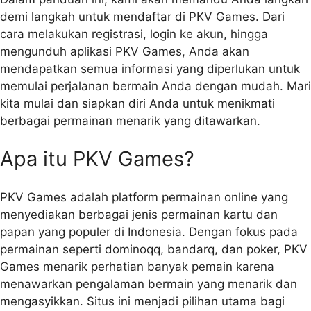
demi langkah untuk mendaftar di PKV Games. Dari
cara melakukan registrasi, login ke akun, hingga
mengunduh aplikasi PKV Games, Anda akan
mendapatkan semua informasi yang diperlukan untuk
memulai perjalanan bermain Anda dengan mudah. Mari
kita mulai dan siapkan diri Anda untuk menikmati
berbagai permainan menarik yang ditawarkan.
Apa itu PKV Games?
PKV Games adalah platform permainan online yang
menyediakan berbagai jenis permainan kartu dan
papan yang populer di Indonesia. Dengan fokus pada
permainan seperti dominoqq, bandarq, dan poker, PKV
Games menarik perhatian banyak pemain karena
menawarkan pengalaman bermain yang menarik dan
mengasyikkan. Situs ini menjadi pilihan utama bagi