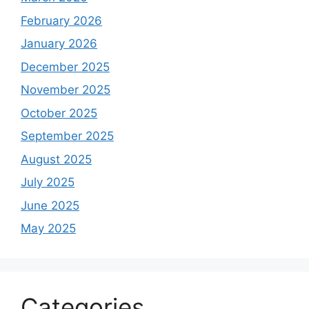
February 2026
January 2026
December 2025
November 2025
October 2025
September 2025
August 2025
July 2025
June 2025
May 2025
Categories