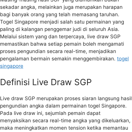
sekadar angka, melainkan juga merupakan harapan
bagi banyak orang yang telah memasang taruhan.
Togel Singapore menjadi salah satu permainan yang
paling di kalangan penggemar judi di seluruh Asia.
Melalui sistem yang dan terpercaya, live draw SGP
memastikan bahwa setiap pemain boleh mengamati
proses pengundian secara real-time, menjadikan
pengalaman bermain semakin menggembirakan.
togel
singapore
Definisi Live Draw SGP
Live draw SGP merupakan proses siaran langsung hasil
pengundian angka dalam permainan togel Singapore.
Pada live draw ini, sejumlah pemain dapat
menyaksikan secara real-time angka yang dikeluarkan,
maka meningkatkan momen tension ketika memantau