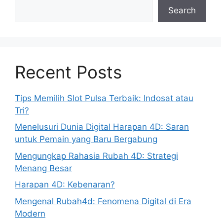
Search
Recent Posts
Tips Memilih Slot Pulsa Terbaik: Indosat atau
Tri?
Menelusuri Dunia Digital Harapan 4D: Saran
untuk Pemain yang Baru Bergabung
Mengungkap Rahasia Rubah 4D: Strategi
Menang Besar
Harapan 4D: Kebenaran?
Mengenal Rubah4d: Fenomena Digital di Era
Modern