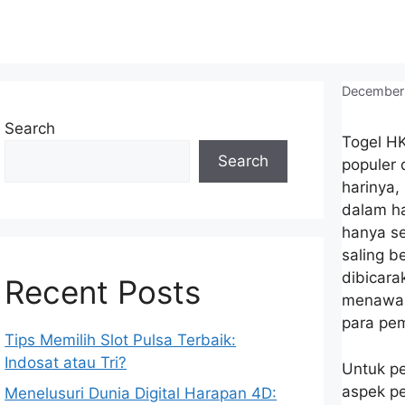
December
Search
Togel HK
Search
populer 
harinya,
dalam h
hanya se
saling b
dibicara
Recent Posts
menawar
para pe
Tips Memilih Slot Pulsa Terbaik:
Indosat atau Tri?
Untuk p
aspek pe
Menelusuri Dunia Digital Harapan 4D: