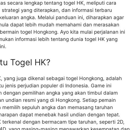
 secara lengkap tentang togel HK, meliputi cara
 strategi yang diterapkan, dan informasi terbaru
keluaran angka. Melalui panduan ini, diharapkan agar
mula dapat lebih mudah memahami dan merasakan
bermain togel Hongkong. Ayo kita mulai perjalanan ini
mukan informasi lebih tentang dunia togel HK yang
ni.
itu Togel HK?
, yang juga dikenal sebagai togel Hongkong, adalah
tu jenis perjudian populer di Indonesia. Game ini
n dengan pemilihan angka yang akan timbul dalam
n undian resmi yang di Hongkong. Setiap pemain
a memilih sepuluh angka dan memasang taruhan
harapan dapat menebak hasil undian dengan tepat.
 terkenal dengan bermacam tipe taruhan, seperti 2D,
 4D, yang masing-masing menawarkan kesempatan dan