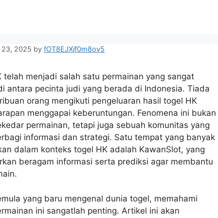
 23, 2025
by
fOT8EJXjf0m8ov5
 telah menjadi salah satu permainan yang sangat
di antara pecinta judi yang berada di Indonesia. Tiada
 ribuan orang mengikuti pengeluaran hasil togel HK
arapan menggapai keberuntungan. Fenomena ini bukan
kedar permainan, tetapi juga sebuah komunitas yang
erbagi informasi dan strategi. Satu tempat yang banyak
kan dalam konteks togel HK adalah KawanSlot, yang
kan beragam informasi serta prediksi agar membantu
main.
emula yang baru mengenal dunia togel, memahami
rmainan ini sangatlah penting. Artikel ini akan