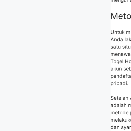
Meto
Untuk mu
Anda lak
satu sit
menawark
Togel H
akun se
pendafta
pribadi.
Setelah
adalah m
metode 
melakuk
dan syar