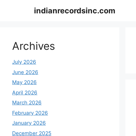
Skip
indianrecordsinc.com
to
content
Archives
July 2026
June 2026
May 2026
April 2026
March 2026
February 2026
January 2026
December 2025