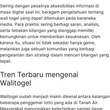
Seiring dengan pesatnya aksesibilitas informasi di
masa digital saat ini, beragam pengetahuan tentang
wali togel yang dapat ditemukan pada beraneka
media. Para praktisi sering berbagi saran, analisis,
serta tebakan bilangan yang dianggap memiliki
kemungkinan untuk memberikan kesuksesan. Oleh
karena itu, situasi ini tidak sekadar hanya game,
melainkan juga sebuah komunitas yang berbagi
pengalaman dan strategi dalam mencari bilangan yang
tepat.
Tren Terbaru mengenai
Walitogel
Walitogel sudah menjadi makin dikenal antara kalangan
beberapa penggemar lotto yang ada di Tanah Air.
Masyarakat menunjukkan ketertarikan sangat besar