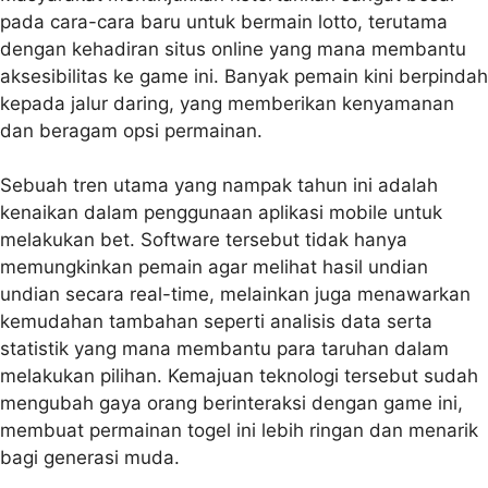
pada cara-cara baru untuk bermain lotto, terutama
dengan kehadiran situs online yang mana membantu
aksesibilitas ke game ini. Banyak pemain kini berpindah
kepada jalur daring, yang memberikan kenyamanan
dan beragam opsi permainan.
Sebuah tren utama yang nampak tahun ini adalah
kenaikan dalam penggunaan aplikasi mobile untuk
melakukan bet. Software tersebut tidak hanya
memungkinkan pemain agar melihat hasil undian
undian secara real-time, melainkan juga menawarkan
kemudahan tambahan seperti analisis data serta
statistik yang mana membantu para taruhan dalam
melakukan pilihan. Kemajuan teknologi tersebut sudah
mengubah gaya orang berinteraksi dengan game ini,
membuat permainan togel ini lebih ringan dan menarik
bagi generasi muda.