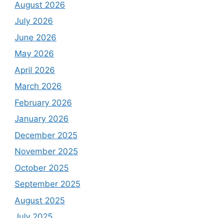
August 2026
July 2026
June 2026
May 2026
April 2026
March 2026
February 2026
January 2026
December 2025
November 2025
October 2025
September 2025
August 2025
July 2025