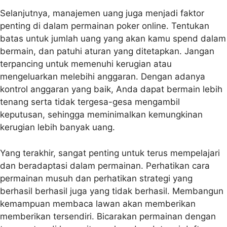
Selanjutnya, manajemen uang juga menjadi faktor
penting di dalam permainan poker online. Tentukan
batas untuk jumlah uang yang akan kamu spend dalam
bermain, dan patuhi aturan yang ditetapkan. Jangan
terpancing untuk memenuhi kerugian atau
mengeluarkan melebihi anggaran. Dengan adanya
kontrol anggaran yang baik, Anda dapat bermain lebih
tenang serta tidak tergesa-gesa mengambil
keputusan, sehingga meminimalkan kemungkinan
kerugian lebih banyak uang.
Yang terakhir, sangat penting untuk terus mempelajari
dan beradaptasi dalam permainan. Perhatikan cara
permainan musuh dan perhatikan strategi yang
berhasil berhasil juga yang tidak berhasil. Membangun
kemampuan membaca lawan akan memberikan
memberikan tersendiri. Bicarakan permainan dengan