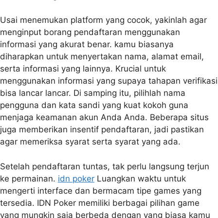
Usai menemukan platform yang cocok, yakinlah agar
menginput borang pendaftaran menggunakan
informasi yang akurat benar. kamu biasanya
diharapkan untuk menyertakan nama, alamat email,
serta informasi yang lainnya. Krucial untuk
menggunakan informasi yang supaya tahapan verifikasi
bisa lancar lancar. Di samping itu, pilihlah nama
pengguna dan kata sandi yang kuat kokoh guna
menjaga keamanan akun Anda Anda. Beberapa situs
juga memberikan insentif pendaftaran, jadi pastikan
agar memeriksa syarat serta syarat yang ada.
Setelah pendaftaran tuntas, tak perlu langsung terjun
ke permainan.
idn poker
Luangkan waktu untuk
mengerti interface dan bermacam tipe games yang
tersedia. IDN Poker memiliki berbagai pilihan game
yang mungkin saja berbeda dengan yang biasa kamu