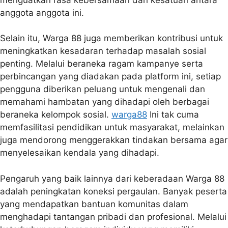
anggota anggota ini.
Selain itu, Warga 88 juga memberikan kontribusi untuk
meningkatkan kesadaran terhadap masalah sosial
penting. Melalui beraneka ragam kampanye serta
perbincangan yang diadakan pada platform ini, setiap
pengguna diberikan peluang untuk mengenali dan
memahami hambatan yang dihadapi oleh berbagai
beraneka kelompok sosial.
warga88
Ini tak cuma
memfasilitasi pendidikan untuk masyarakat, melainkan
juga mendorong menggerakkan tindakan bersama agar
menyelesaikan kendala yang dihadapi.
Pengaruh yang baik lainnya dari keberadaan Warga 88
adalah peningkatan koneksi pergaulan. Banyak peserta
yang mendapatkan bantuan komunitas dalam
menghadapi tantangan pribadi dan profesional. Melalui