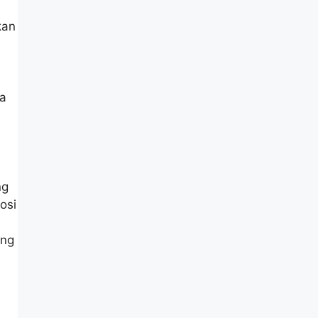
n
kan
ka
ng
osi
ing