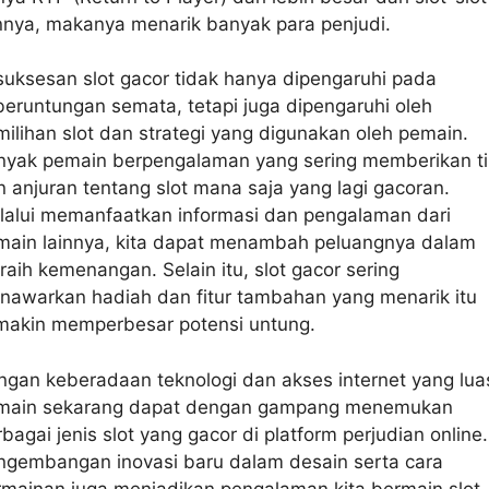
innya, makanya menarik banyak para penjudi.
suksesan slot gacor tidak hanya dipengaruhi pada
beruntungan semata, tetapi juga dipengaruhi oleh
ilihan slot dan strategi yang digunakan oleh pemain.
nyak pemain berpengalaman yang sering memberikan t
 anjuran tentang slot mana saja yang lagi gacoran.
lalui memanfaatkan informasi dan pengalaman dari
main lainnya, kita dapat menambah peluangnya dalam
aih kemenangan. Selain itu, slot gacor sering
nawarkan hadiah dan fitur tambahan yang menarik itu
makin memperbesar potensi untung.
ngan keberadaan teknologi dan akses internet yang lua
main sekarang dapat dengan gampang menemukan
bagai jenis slot yang gacor di platform perjudian online.
ngembangan inovasi baru dalam desain serta cara
rmainan juga menjadikan pengalaman kita bermain slot