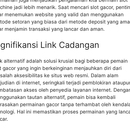
hine jadi lebih menarik. Saat mencari slot gacor, penti
ar menemukan website yang valid dan menggunakan
tode setoran yang biasa dari metode deposit yang ama
ar menjamin transaksi yang lancar dan aman.
ignifikansi Link Cadangan
k alternatif adalah solusi krusial bagi beberapa pemain
t gacor yang ingin berkeinginan menjauhkan diri dari
salah aksesibilitas ke situs web resmi. Dalam alam
judian di internet, seringkali terjadi pemblokiran ataupu
mbatasan akses oleh penyedia layanan internet. Denga
nggunakan tautan alternatif, pemain bisa kembali
rasakan permainan gacor tanpa terhambat oleh kendal
knologi. Hal ini memastikan proses permainan yang lanc
car.