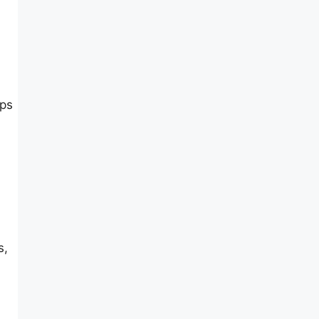
ips
s,