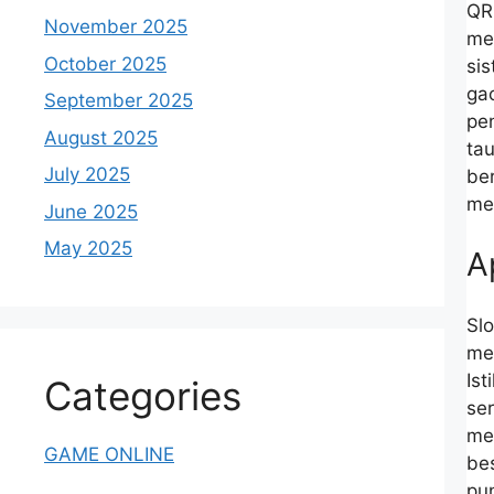
QR
November 2025
me
October 2025
sis
ga
September 2025
pe
August 2025
ta
July 2025
ber
me
June 2025
May 2025
A
Sl
mem
Ist
Categories
ser
me
GAME ONLINE
bes
pun