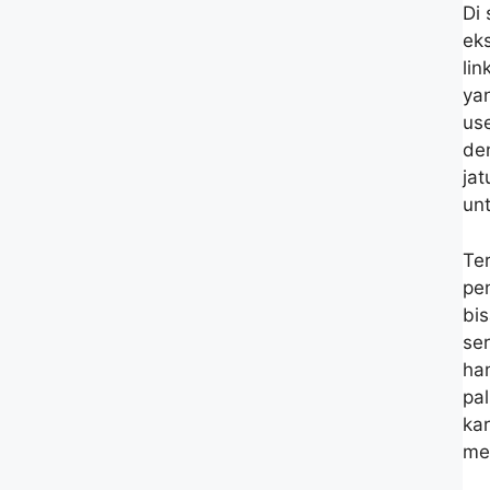
Di
ek
li
ya
us
de
jat
un
Te
pe
bi
se
ha
pal
kar
me