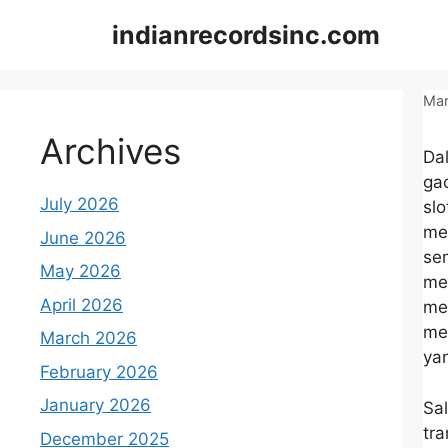
Skip
indianrecordsinc.com
to
content
Mar
Archives
Dal
ga
July 2026
slo
me
June 2026
se
May 2026
me
April 2026
me
me
March 2026
ya
February 2026
January 2026
Sa
tr
December 2025