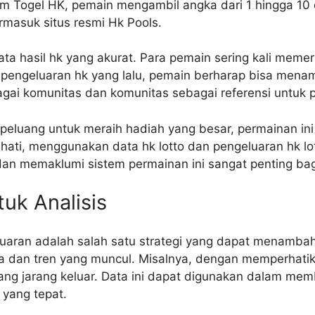
m Togel HK, pemain mengambil angka dari 1 hingga 10
termasuk situs resmi Hk Pools.
a hasil hk yang akurat. Para pemain sering kali memer
engeluaran hk yang lalu, pemain berharap bisa menamb
agai komunitas dan komunitas sebagai referensi untuk pa
eluang untuk meraih hadiah yang besar, permainan ini
hati, menggunakan data hk lotto dan pengeluaran hk 
n memaklumi sistem permainan ini sangat penting bagi 
uk Analisis
luaran adalah salah satu strategi yang dapat menamba
a dan tren yang muncul. Misalnya, dengan memperhatika
 jarang keluar. Data ini dapat digunakan dalam membu
yang tepat.