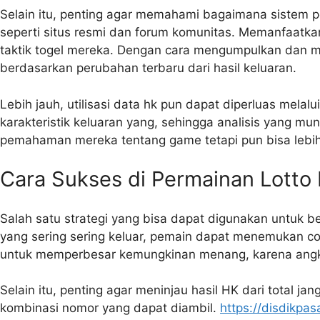
Selain itu, penting agar memahami bagaimana sistem p
seperti situs resmi dan forum komunitas. Memanfaat
taktik togel mereka. Dengan cara mengumpulkan dan men
berdasarkan perubahan terbaru dari hasil keluaran.
Lebih jauh, utilisasi data hk pun dapat diperluas mela
karakteristik keluaran yang, sehingga analisis yang m
pemahaman mereka tentang game tetapi pun bisa lebih
Cara Sukses di Permainan Lotto
Salah satu strategi yang bisa dapat digunakan untuk 
yang sering sering keluar, pemain dapat menemukan co
untuk memperbesar kemungkinan menang, karena angka
Selain itu, penting agar meninjau hasil HK dari total 
kombinasi nomor yang dapat diambil.
https://disdikpa