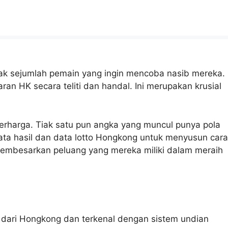
yak sejumlah pemain yang ingin mencoba nasib mereka.
n HK secara teliti dan handal. Ini merupakan krusial
rharga. Tiak satu pun angka yang muncul punya pola
ata hasil dan data lotto Hongkong untuk menyusun cara
membesarkan peluang yang mereka miliki dalam meraih
g dari Hongkong dan terkenal dengan sistem undian