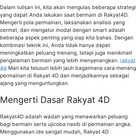
Dalam tulisan ini, kita akan mengulas beberapa strategi
yang dapat Anda lakukan saat bermain di Rakyat4D.
Mengerti pola permainan, laksanakan analisis yang
cermat, dan mengatur modal dengan smart adalah
beberapa aspek penting yang siap kita bahas. Dengan
kombinasi teknik ini, Anda tidak hanya dapat
meningkatkan peluang menang, tetapi juga menikmati
pengalaman bermain yang lebih menyenangkan.
rakyat
4d
Mari kita telusuri lebih jauh bagaimana cara menang
permainan di Rakyat 4D dan menjadikannya sebagai
ajang yang menguntungkan.
Mengerti Dasar Rakyat 4D
Rakyat4D adalah wadah yang menawarkan peluang
bagi bermain serta ujicoba nasib di permainan angka.
Menggunakan ide sangat mudah, Rakyat 4D