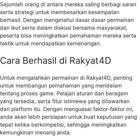
Sejumlah orang di antara mereka saling berbagi saran
serta strategi untuk membesarkan kesempatan
berhasil. Dengan mengetahui dasar dasar permainan
dan ikut serta dalam diskusi bersama masyarakat,
peserta bisa meningkatkan pemahaman mereka serta
taktik untuk mendapatkan kemenangan.
Cara Berhasil di Rakyat4D
Untuk mengalahkan permainan di Rakyat4D, penting
untuk membangun pemahaman yang mendalam
tentang proses game. Pelajari aturan dan beragam
yang tersedia, serta fitur istimewa yang ditawarkan
dari platform itu. Dengan menguasai faktor-faktor ini,
anda akan lebih persiapan untuk buat keputusan yang
tepat ketika berkompetisi, sehingga meningkatkan
kemungkinan menang anda.