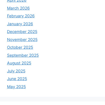
April 2026
March 2026
February 2026
January 2026
December 2025
November 2025
October 2025
September 2025
August 2025
July 2025
June 2025
May 2025