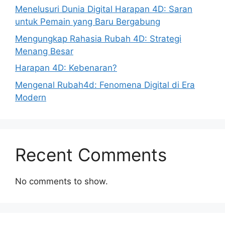
Menelusuri Dunia Digital Harapan 4D: Saran
untuk Pemain yang Baru Bergabung
Mengungkap Rahasia Rubah 4D: Strategi
Menang Besar
Harapan 4D: Kebenaran?
Mengenal Rubah4d: Fenomena Digital di Era
Modern
Recent Comments
No comments to show.