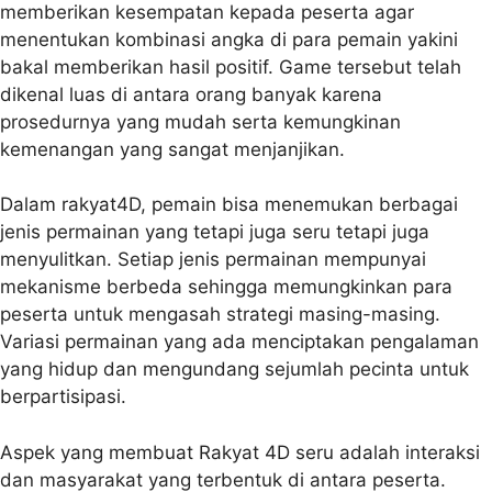
memberikan kesempatan kepada peserta agar
menentukan kombinasi angka di para pemain yakini
bakal memberikan hasil positif. Game tersebut telah
dikenal luas di antara orang banyak karena
prosedurnya yang mudah serta kemungkinan
kemenangan yang sangat menjanjikan.
Dalam rakyat4D, pemain bisa menemukan berbagai
jenis permainan yang tetapi juga seru tetapi juga
menyulitkan. Setiap jenis permainan mempunyai
mekanisme berbeda sehingga memungkinkan para
peserta untuk mengasah strategi masing-masing.
Variasi permainan yang ada menciptakan pengalaman
yang hidup dan mengundang sejumlah pecinta untuk
berpartisipasi.
Aspek yang membuat Rakyat 4D seru adalah interaksi
dan masyarakat yang terbentuk di antara peserta.