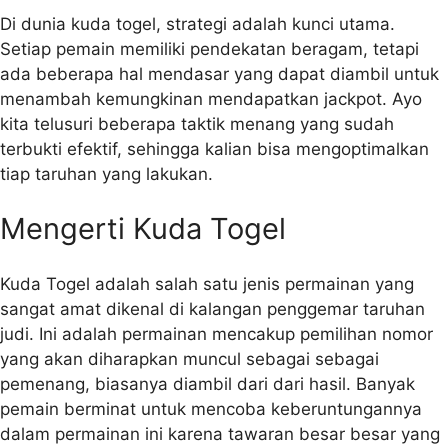
Di dunia kuda togel, strategi adalah kunci utama.
Setiap pemain memiliki pendekatan beragam, tetapi
ada beberapa hal mendasar yang dapat diambil untuk
menambah kemungkinan mendapatkan jackpot. Ayo
kita telusuri beberapa taktik menang yang sudah
terbukti efektif, sehingga kalian bisa mengoptimalkan
tiap taruhan yang lakukan.
Mengerti Kuda Togel
Kuda Togel adalah salah satu jenis permainan yang
sangat amat dikenal di kalangan penggemar taruhan
judi. Ini adalah permainan mencakup pemilihan nomor
yang akan diharapkan muncul sebagai sebagai
pemenang, biasanya diambil dari dari hasil. Banyak
pemain berminat untuk mencoba keberuntungannya
dalam permainan ini karena tawaran besar besar yang