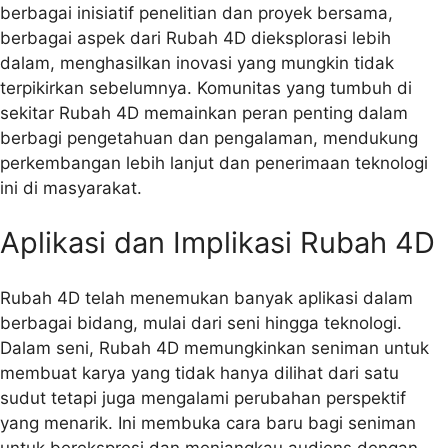
berbagai inisiatif penelitian dan proyek bersama,
berbagai aspek dari Rubah 4D dieksplorasi lebih
dalam, menghasilkan inovasi yang mungkin tidak
terpikirkan sebelumnya. Komunitas yang tumbuh di
sekitar Rubah 4D memainkan peran penting dalam
berbagi pengetahuan dan pengalaman, mendukung
perkembangan lebih lanjut dan penerimaan teknologi
ini di masyarakat.
Aplikasi dan Implikasi Rubah 4D
Rubah 4D telah menemukan banyak aplikasi dalam
berbagai bidang, mulai dari seni hingga teknologi.
Dalam seni, Rubah 4D memungkinkan seniman untuk
membuat karya yang tidak hanya dilihat dari satu
sudut tetapi juga mengalami perubahan perspektif
yang menarik. Ini membuka cara baru bagi seniman
untuk berekspresi dan menjangkau audiens dengan