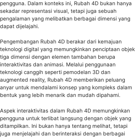
pengguna. Dalam konteks ini, Rubah 4D bukan hanya
sekadar representasi visual, tetapi juga sebuah
pengalaman yang melibatkan berbagai dimensi yang
dapat dijelajahi.
Pengembangan Rubah 4D berakar dari kemajuan
teknologi digital yang memungkinkan penciptaan objek
tiga dimensi dengan elemen tambahan berupa
interaktivitas dan animasi. Melalui penggunaan
teknologi canggih seperti pemodelan 3D dan
augmented reality, Rubah 4D memberikan peluang
anyar untuk mendalami konsep yang kompleks dalam
bentuk yang lebih menarik dan mudah dipahami.
Aspek interaktivitas dalam Rubah 4D memungkinkan
pengguna untuk terlibat langsung dengan objek yang
ditampilkan. Ini bukan hanya tentang melihat, tetapi
juga menjelajahi dan berinteraksi dengan berbagai