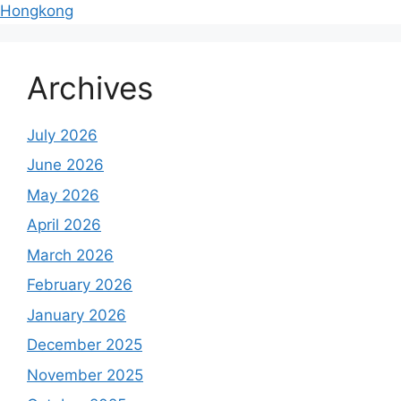
Hongkong
Archives
July 2026
June 2026
May 2026
April 2026
March 2026
February 2026
January 2026
December 2025
November 2025