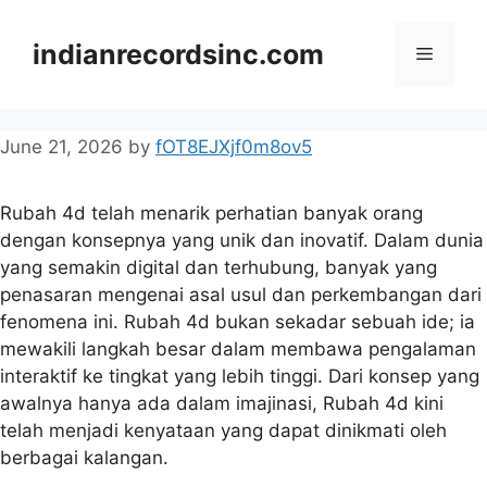
Skip
to
indianrecordsinc.com
Menu
content
June 21, 2026
by
fOT8EJXjf0m8ov5
Rubah 4d telah menarik perhatian banyak orang
dengan konsepnya yang unik dan inovatif. Dalam dunia
yang semakin digital dan terhubung, banyak yang
penasaran mengenai asal usul dan perkembangan dari
fenomena ini. Rubah 4d bukan sekadar sebuah ide; ia
mewakili langkah besar dalam membawa pengalaman
interaktif ke tingkat yang lebih tinggi. Dari konsep yang
awalnya hanya ada dalam imajinasi, Rubah 4d kini
telah menjadi kenyataan yang dapat dinikmati oleh
berbagai kalangan.