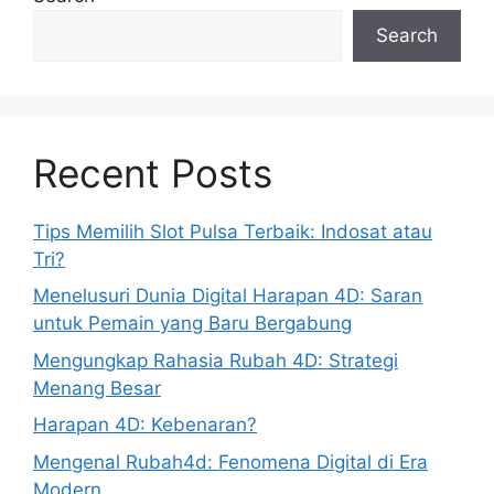
Search
Recent Posts
Tips Memilih Slot Pulsa Terbaik: Indosat atau
Tri?
Menelusuri Dunia Digital Harapan 4D: Saran
untuk Pemain yang Baru Bergabung
Mengungkap Rahasia Rubah 4D: Strategi
Menang Besar
Harapan 4D: Kebenaran?
Mengenal Rubah4d: Fenomena Digital di Era
Modern