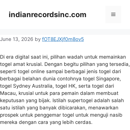
Skip
to
indianrecordsinc.com
Menu
content
June 13, 2026
by
fOT8EJXjf0m8ov5
Di era digital saat ini, pilihan wadah untuk memainkan
togel amat krusial. Dengan begitu pilihan yang tersedia,
seperti togel online sampai berbagai jenis togel dari
berbagai belahan dunia contohnya togel Singapore,
togel Sydney Australia, togel HK, serta togel dari
Macau, krusial untuk para pemain dalam membuat
keputusan yang bijak. Istilah supertogel adalah salah
satu istilah yang banyak dibicarakan, menawarkan
prospek untuk penggemar togel untuk menguji nasib
mereka dengan cara yang lebih cerdas.