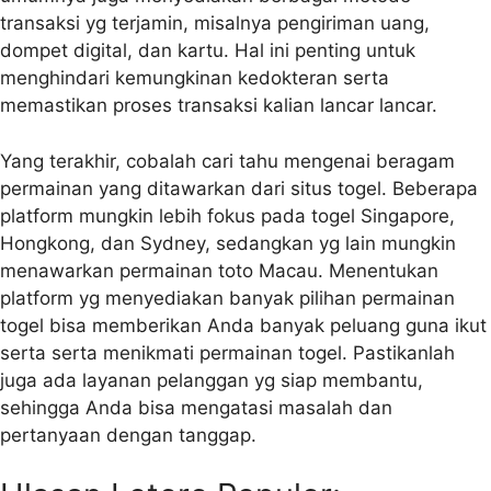
transaksi yg terjamin, misalnya pengiriman uang,
dompet digital, dan kartu. Hal ini penting untuk
menghindari kemungkinan kedokteran serta
memastikan proses transaksi kalian lancar lancar.
Yang terakhir, cobalah cari tahu mengenai beragam
permainan yang ditawarkan dari situs togel. Beberapa
platform mungkin lebih fokus pada togel Singapore,
Hongkong, dan Sydney, sedangkan yg lain mungkin
menawarkan permainan toto Macau. Menentukan
platform yg menyediakan banyak pilihan permainan
togel bisa memberikan Anda banyak peluang guna ikut
serta serta menikmati permainan togel. Pastikanlah
juga ada layanan pelanggan yg siap membantu,
sehingga Anda bisa mengatasi masalah dan
pertanyaan dengan tanggap.