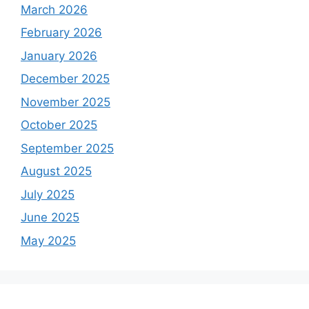
March 2026
February 2026
January 2026
December 2025
November 2025
October 2025
September 2025
August 2025
July 2025
June 2025
May 2025