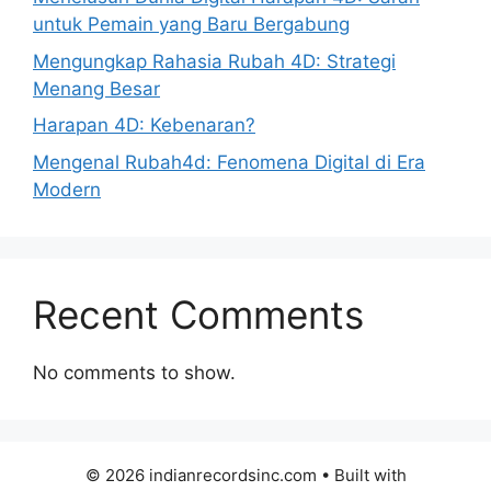
untuk Pemain yang Baru Bergabung
Mengungkap Rahasia Rubah 4D: Strategi
Menang Besar
Harapan 4D: Kebenaran?
Mengenal Rubah4d: Fenomena Digital di Era
Modern
Recent Comments
No comments to show.
© 2026 indianrecordsinc.com
• Built with