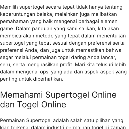
Memilih supertogel secara tepat tidak hanya tentang
keberuntungan belaka, melainkan juga melibatkan
pemahaman yang baik mengenai berbagai elemen
game. Dalam panduan yang kami sajikan, kita akan
membicarakan metode yang tepat dalam menentukan
supertogel yang tepat sesuai dengan preferensi serta
preferensi Anda, dan juga untuk memastikan bahwa
segar melalui permainan togel daring Anda lancar,
seru, serta menghasilkan profit. Mari kita telusuri lebih
dalam mengenai opsi yang ada dan aspek-aspek yang
penting untuk diperhatikan.
Memahami Supertogel Online
dan Togel Online
Permainan Supertogel adalah salah satu pilihan yang
kian terkenal dalam industri permainan togel di zaman