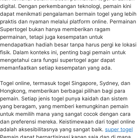
digital. Dengan perkembangan teknologi, pemain kini
dapat menikmati pengalaman bermain togel yang lebih
praktis dan nyaman melalui platform online. Permainan
Supertogel bukan hanya memberikan ragam
permainan, tetapi juga kesempatan untuk
mendapatkan hadiah besar tanpa harus pergi ke lokasi
fisik. Dalam konteks ini, penting bagi pemain untuk
mengetahui cara fungsi supertogel agar dapat
memanfaatkan setiap kesempatan yang ada.
Togel online, termasuk togel Singapore, Sydney, dan
Hongkong, memberikan berbagai pilihan bagi para
pemain. Setiap jenis togel punya kaidah dan sistem
yang beragam, yang memberi kemungkinan pemain
untuk memilih mana yang sangat cocok dengan cara
dan preferensi mereka. Keistimewaan dari togel online
adalah aksesibilitasnya yang sangat baik.
super togel
Pemain dapat berpartisipasi kapan saja dan di mana