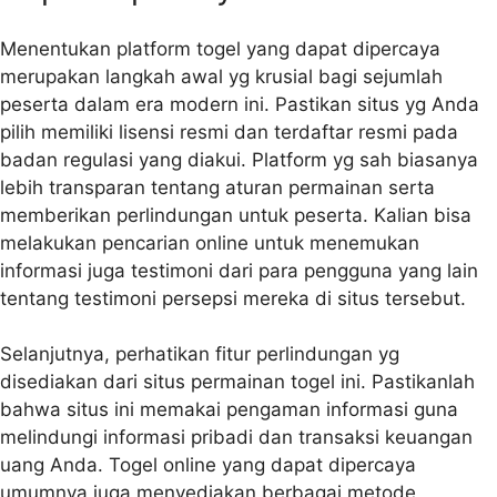
Menentukan platform togel yang dapat dipercaya
merupakan langkah awal yg krusial bagi sejumlah
peserta dalam era modern ini. Pastikan situs yg Anda
pilih memiliki lisensi resmi dan terdaftar resmi pada
badan regulasi yang diakui. Platform yg sah biasanya
lebih transparan tentang aturan permainan serta
memberikan perlindungan untuk peserta. Kalian bisa
melakukan pencarian online untuk menemukan
informasi juga testimoni dari para pengguna yang lain
tentang testimoni persepsi mereka di situs tersebut.
Selanjutnya, perhatikan fitur perlindungan yg
disediakan dari situs permainan togel ini. Pastikanlah
bahwa situs ini memakai pengaman informasi guna
melindungi informasi pribadi dan transaksi keuangan
uang Anda. Togel online yang dapat dipercaya
umumnya juga menyediakan berbagai metode