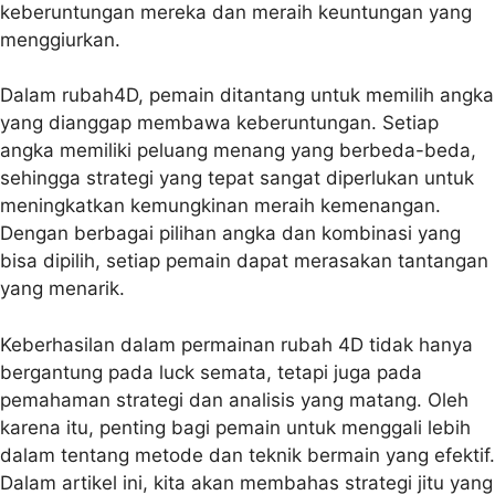
keberuntungan mereka dan meraih keuntungan yang
menggiurkan.
Dalam rubah4D, pemain ditantang untuk memilih angka
yang dianggap membawa keberuntungan. Setiap
angka memiliki peluang menang yang berbeda-beda,
sehingga strategi yang tepat sangat diperlukan untuk
meningkatkan kemungkinan meraih kemenangan.
Dengan berbagai pilihan angka dan kombinasi yang
bisa dipilih, setiap pemain dapat merasakan tantangan
yang menarik.
Keberhasilan dalam permainan rubah 4D tidak hanya
bergantung pada luck semata, tetapi juga pada
pemahaman strategi dan analisis yang matang. Oleh
karena itu, penting bagi pemain untuk menggali lebih
dalam tentang metode dan teknik bermain yang efektif.
Dalam artikel ini, kita akan membahas strategi jitu yang