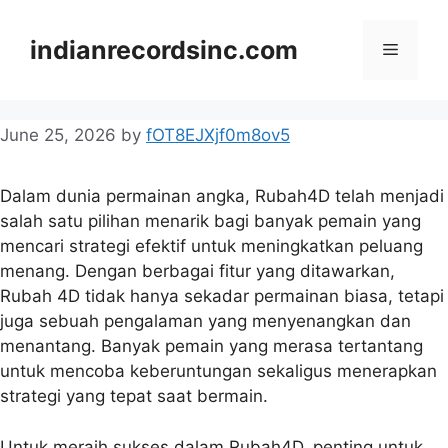
Skip
to
indianrecordsinc.com
Menu
content
June 25, 2026
by
fOT8EJXjf0m8ov5
Dalam dunia permainan angka, Rubah4D telah menjadi
salah satu pilihan menarik bagi banyak pemain yang
mencari strategi efektif untuk meningkatkan peluang
menang. Dengan berbagai fitur yang ditawarkan,
Rubah 4D tidak hanya sekadar permainan biasa, tetapi
juga sebuah pengalaman yang menyenangkan dan
menantang. Banyak pemain yang merasa tertantang
untuk mencoba keberuntungan sekaligus menerapkan
strategi yang tepat saat bermain.
Untuk meraih sukses dalam Rubah4D, penting untuk