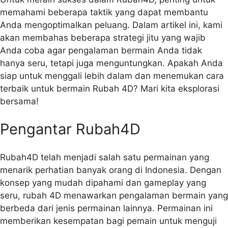
memahami beberapa taktik yang dapat membantu
Anda mengoptimalkan peluang. Dalam artikel ini, kami
akan membahas beberapa strategi jitu yang wajib
Anda coba agar pengalaman bermain Anda tidak
hanya seru, tetapi juga menguntungkan. Apakah Anda
siap untuk menggali lebih dalam dan menemukan cara
terbaik untuk bermain Rubah 4D? Mari kita eksplorasi
bersama!
Pengantar Rubah4D
Rubah4D telah menjadi salah satu permainan yang
menarik perhatian banyak orang di Indonesia. Dengan
konsep yang mudah dipahami dan gameplay yang
seru, rubah 4D menawarkan pengalaman bermain yang
berbeda dari jenis permainan lainnya. Permainan ini
memberikan kesempatan bagi pemain untuk menguji