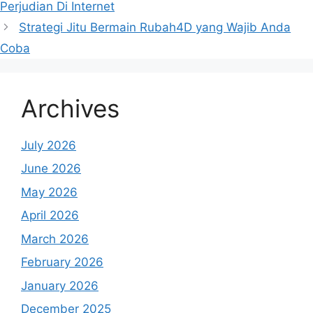
Perjudian Di Internet
Strategi Jitu Bermain Rubah4D yang Wajib Anda
Coba
Archives
July 2026
June 2026
May 2026
April 2026
March 2026
February 2026
January 2026
December 2025