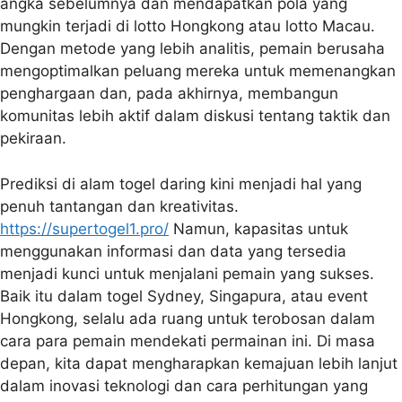
angka sebelumnya dan mendapatkan pola yang
mungkin terjadi di lotto Hongkong atau lotto Macau.
Dengan metode yang lebih analitis, pemain berusaha
mengoptimalkan peluang mereka untuk memenangkan
penghargaan dan, pada akhirnya, membangun
komunitas lebih aktif dalam diskusi tentang taktik dan
pekiraan.
Prediksi di alam togel daring kini menjadi hal yang
penuh tantangan dan kreativitas.
https://supertogel1.pro/
Namun, kapasitas untuk
menggunakan informasi dan data yang tersedia
menjadi kunci untuk menjalani pemain yang sukses.
Baik itu dalam togel Sydney, Singapura, atau event
Hongkong, selalu ada ruang untuk terobosan dalam
cara para pemain mendekati permainan ini. Di masa
depan, kita dapat mengharapkan kemajuan lebih lanjut
dalam inovasi teknologi dan cara perhitungan yang