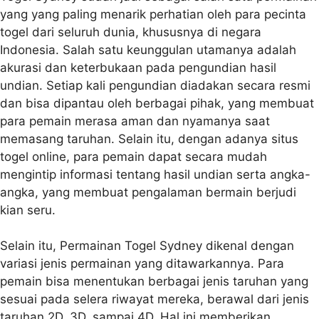
yang yang paling menarik perhatian oleh para pecinta
togel dari seluruh dunia, khususnya di negara
Indonesia. Salah satu keunggulan utamanya adalah
akurasi dan keterbukaan pada pengundian hasil
undian. Setiap kali pengundian diadakan secara resmi
dan bisa dipantau oleh berbagai pihak, yang membuat
para pemain merasa aman dan nyamanya saat
memasang taruhan. Selain itu, dengan adanya situs
togel online, para pemain dapat secara mudah
mengintip informasi tentang hasil undian serta angka-
angka, yang membuat pengalaman bermain berjudi
kian seru.
Selain itu, Permainan Togel Sydney dikenal dengan
variasi jenis permainan yang ditawarkannya. Para
pemain bisa menentukan berbagai jenis taruhan yang
sesuai pada selera riwayat mereka, berawal dari jenis
taruhan 2D, 3D, sampai 4D. Hal ini memberikan