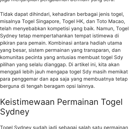
Tidak dapat dihindari, kehadiran berbagai jenis togel,
misalnya Togel Singapore, Togel HK, dan Toto Macao,
telah menyebabkan kompetisi yang baik. Namun, Togel
Sydney tetap mempertahankan tempat istimewa di
pikiran para pemain. Kombinasi antara hadiah utama
yang besar, sistem permainan yang transparan, dan
komunitas pecinta yang antusias membuat togel Sdy
pilihan yang selalu dianggap. Di artikel ini, kita akan
menggali lebih jauh mengapa togel Sdy masih memikat
para penggemar dan apa saja yang membuatnya tetap
berguna di tengah beragam opsi lainnya.
Keistimewaan Permainan Togel
Sydney
Togel Sydney sudah jadi sebagai salah satu permainan