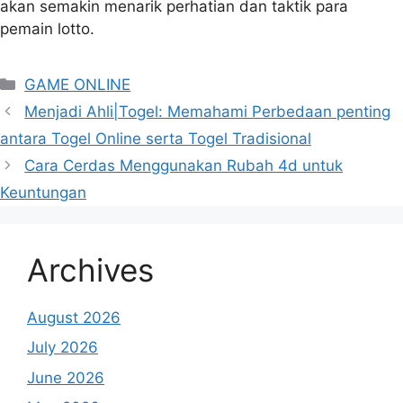
akan semakin menarik perhatian dan taktik para
pemain lotto.
Categories
GAME ONLINE
Menjadi Ahli|Togel: Memahami Perbedaan penting
antara Togel Online serta Togel Tradisional
Cara Cerdas Menggunakan Rubah 4d untuk
Keuntungan
Archives
August 2026
July 2026
June 2026