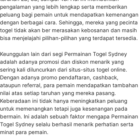
pengalaman yang lebih lengkap serta memberikan
peluang bagi pemain untuk mendapatkan kemenangan
dengan berbagai cara. Sehingga, mereka yang pecinta
togel tidak akan ber merasakan kebosanan dan masih
bisa menjelajahi pilihan-pilihan yang terdapat tersedia.
Keunggulan lain dari segi Permainan Togel Sydney
adalah adanya promosi dan diskon menarik yang
sering kali diluncurkan dari situs-situs togel online.
Dengan adanya promo pendaftaran, cashback,
ataupun referral, para pemain mendapatkan tambahan
nilai atas setiap taruhan yang mereka pasang.
Keberadaan ini tidak hanya meningkatkan peluang
untuk memenangkan tetapi juga kesenangan pada
bermain. Ini adalah sebuah faktor mengapa Permainan
Togel Sydney selalu berhasil menarik perhatian serta
minat para pemain.